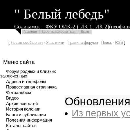
" Белый лебедь"
Соликамск
ФКУ ОИК-2 ( ИК 1, ИК 2)(неофици
Главная
Зарегистрироваться
Вход
[
Новые сообщения
·
Участники
·
Правила форума
·
Поиск
·
RSS
]
Меню сайта
Форум родных и близких
заключенных
Адреса и телефоны
Православная страничка
Фотоальбом
Обновления
Видео
Архив новостей
История колонии
Из первых у
Блоги и публикации
Полезная информация
Каталог сайтов