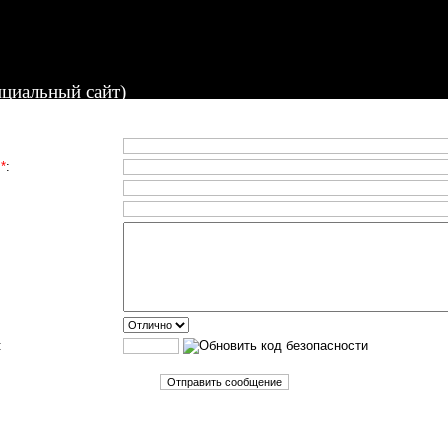
циальный сайт)
я
*
:
: