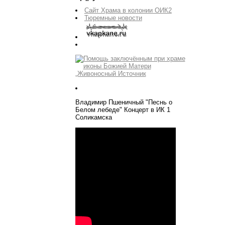
Сайт Храма в колонии ОИК2
Тюремные новости
Владимир Пшеничный "Песнь о
Белом лебеде" Концерт в ИК 1
Соликамска