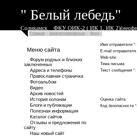
" Белый лебедь"
Соликамск
ФКУ ОИК-2 ( ИК 1, ИК 2)(неофи
Главная
Зарегистрироваться
Вход
Имя отправителя
*
:
Меню сайта
E-mail отправител
Web-site:
Форум родных и близких
Тема письма:
заключенных
Адреса и телефоны
Текст сообщения
*
:
Православная страничка
Фотоальбом
Видео
Архив новостей
История колонии
Оценка сайта:
Блоги и публикации
Код безопасности
*
Полезная информация
Каталог сайтов
Отзывы и предложения по
сайту
Наш новый сайт