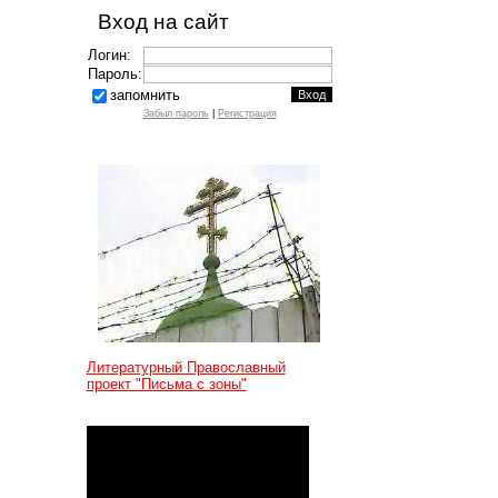
Вход на сайт
Логин:
Пароль:
запомнить
Забыл пароль
|
Регистрация
Литературный Православный
проект "Письма с зоны"